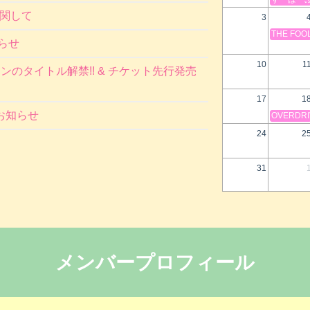
に関して
3
THE FOO
らせ
10
1
マンのタイトル解禁!! & チケット先行発売
17
1
お知らせ
OVERDRIV
24
2
31
メンバープロフィール