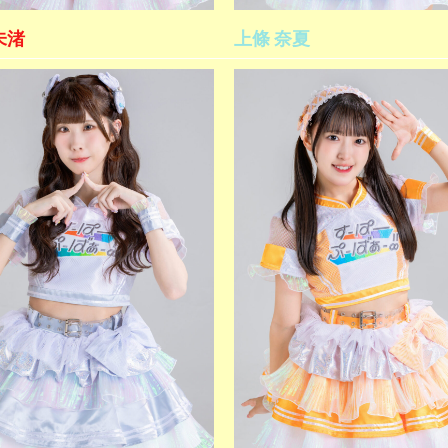
未渚
上條 奈夏