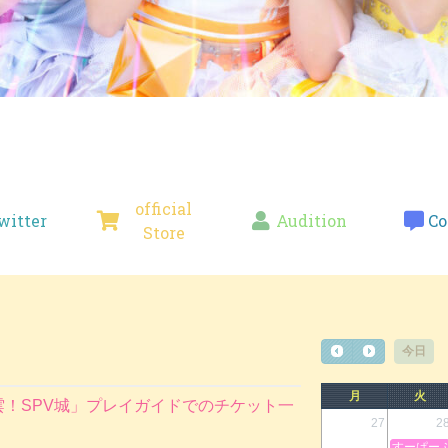
official
witter
Audition
Co
Store
今日
月
火
！SPV城」プレイガイドでのチケット一
27
2
すーぱーぷ