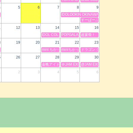
4
5
6
7
8
9
L
IDOLOOKIN OKINAWA 2DAYS SP
すーぱーぷーばぁー!!私服撮影会
1
12
13
14
15
16
IDOL COLLECTION FESTIVAL
POPGALAXY2026
超宴祭！
8
19
20
21
22
23
E vol.1
mini ちかっぱ祭 ver.36.0 in OSAKA 前夜祭
miniちかっぱ祭ver.36.0inOSAKA
ドラゴン クイーンズ フェスティバ
5
26
27
28
29
30
金晩アイドルライブ
＠JAM EXPO 2026 supported by UP-T
@JAM EXPO 2026 supporte
1
2
3
4
5
6