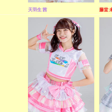
天羽生 茜
藤堂 