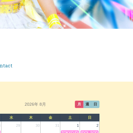
ntact
2026年 8月
月
週
日
水
木
金
土
日
8
29
30
31
1
2
ーばぁー!! 夏野乃ノ楓生誕祭 のか祭り
TOKYO IDOL FESTIVAL 2026 support
IDOL SODA Stream!! in IKE